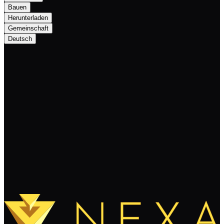
Bauen
Herunterladen
Gemeinschaft
Deutsch
$10,000 Bounty for an Open-source GPU
Mining Software Provided by B.U
Weiterlesen
Mehr laden