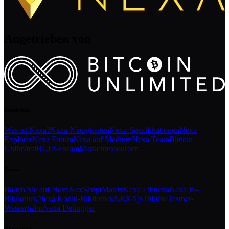
Angetrieben von
Entdecken
Was ist Nexa?
Nexa-Neuigkeiten
Nexa-Spezifikationen
Nexa
Explorer
Nexa Forum
Nexa auf Medium
Nexa Team
Bitcoin
Unlimited
BUIP-Forum
Markenressourcen
Bauen
Bauen Sie auf Nexa
NexScript
Matrix
Nexa Libnexa
Nexa JS-
Bibliothek
Nexa Kotlin-Bibliothek
NEXAjs
Tribüne
Testnet-
Wasserhahn
Nexa Debugger
Ökosystem