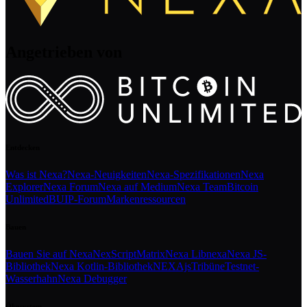
Angetrieben von
Entdecken
Was ist Nexa?
Nexa-Neuigkeiten
Nexa-Spezifikationen
Nexa
Explorer
Nexa Forum
Nexa auf Medium
Nexa Team
Bitcoin
Unlimited
BUIP-Forum
Markenressourcen
Bauen
Bauen Sie auf Nexa
NexScript
Matrix
Nexa Libnexa
Nexa JS-
Bibliothek
Nexa Kotlin-Bibliothek
NEXAjs
Tribüne
Testnet-
Wasserhahn
Nexa Debugger
Ökosystem