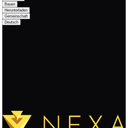
Bauen
Herunterladen
Gemeinschaft
Deutsch
Exciting Milestone Achieved: Nexa
Crowdfunding Goal Reached!
Weiterlesen
Mehr laden