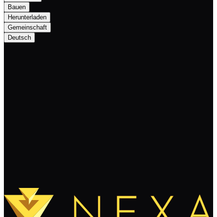
Bauen
Herunterladen
Gemeinschaft
Deutsch
Nexa Explorer Update Improves User
Experience
Weiterlesen
Mehr laden