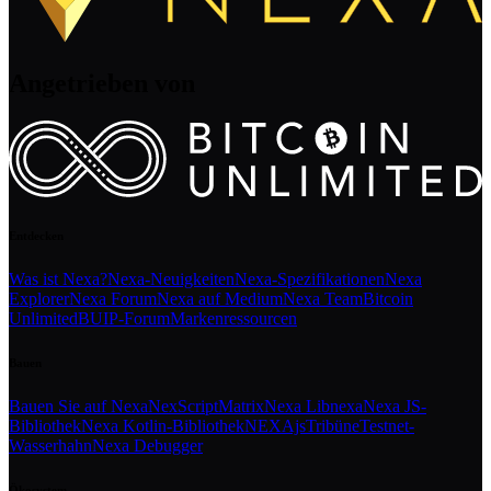
Angetrieben von
Entdecken
Was ist Nexa?
Nexa-Neuigkeiten
Nexa-Spezifikationen
Nexa
Explorer
Nexa Forum
Nexa auf Medium
Nexa Team
Bitcoin
Unlimited
BUIP-Forum
Markenressourcen
Bauen
Bauen Sie auf Nexa
NexScript
Matrix
Nexa Libnexa
Nexa JS-
Bibliothek
Nexa Kotlin-Bibliothek
NEXAjs
Tribüne
Testnet-
Wasserhahn
Nexa Debugger
Ökosystem