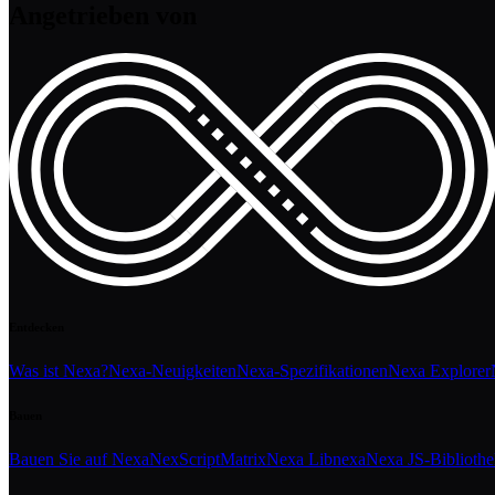
Angetrieben von
Entdecken
Was ist Nexa?
Nexa-Neuigkeiten
Nexa-Spezifikationen
Nexa Explorer
Bauen
Bauen Sie auf Nexa
NexScript
Matrix
Nexa Libnexa
Nexa JS-Biblioth