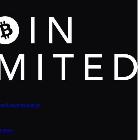
um
Markenressourcen
bugger