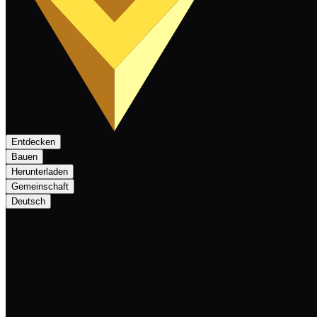
Entdecken
Bauen
Herunterladen
Gemeinschaft
Deutsch
MEXC Community Crowdfunding Campa