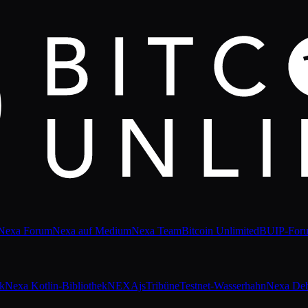
Nexa Forum
Nexa auf Medium
Nexa Team
Bitcoin Unlimited
BUIP-For
ek
Nexa Kotlin-Bibliothek
NEXAjs
Tribüne
Testnet-Wasserhahn
Nexa De