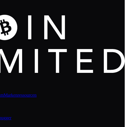
um
Markenressourcen
bugger