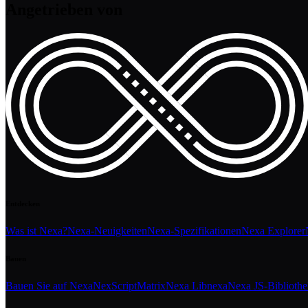
Angetrieben von
Entdecken
Was ist Nexa?
Nexa-Neuigkeiten
Nexa-Spezifikationen
Nexa Explorer
Bauen
Bauen Sie auf Nexa
NexScript
Matrix
Nexa Libnexa
Nexa JS-Biblioth