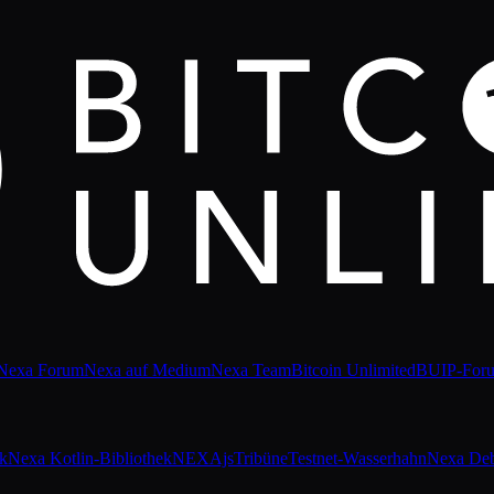
Nexa Forum
Nexa auf Medium
Nexa Team
Bitcoin Unlimited
BUIP-For
ek
Nexa Kotlin-Bibliothek
NEXAjs
Tribüne
Testnet-Wasserhahn
Nexa De