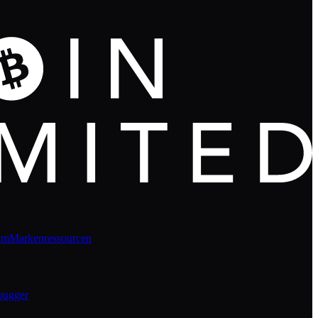
um
Markenressourcen
bugger