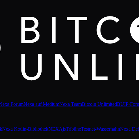
Nexa Forum
Nexa auf Medium
Nexa Team
Bitcoin Unlimited
BUIP-For
ek
Nexa Kotlin-Bibliothek
NEXAjs
Tribüne
Testnet-Wasserhahn
Nexa De