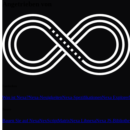
Angetrieben von
Entdecken
Was ist Nexa?
Nexa-Neuigkeiten
Nexa-Spezifikationen
Nexa Explorer
Bauen
Bauen Sie auf Nexa
NexScript
Matrix
Nexa Libnexa
Nexa JS-Biblioth