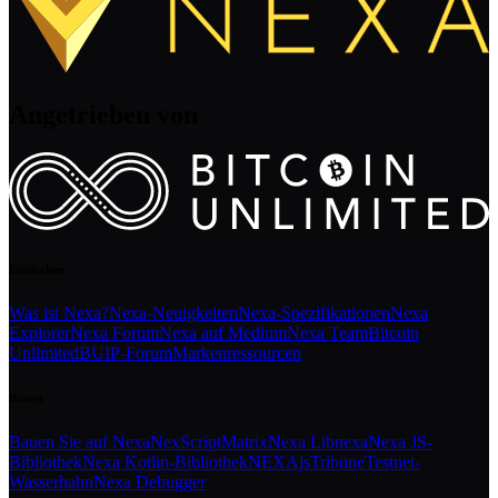
Angetrieben von
Entdecken
Was ist Nexa?
Nexa-Neuigkeiten
Nexa-Spezifikationen
Nexa
Explorer
Nexa Forum
Nexa auf Medium
Nexa Team
Bitcoin
Unlimited
BUIP-Forum
Markenressourcen
Bauen
Bauen Sie auf Nexa
NexScript
Matrix
Nexa Libnexa
Nexa JS-
Bibliothek
Nexa Kotlin-Bibliothek
NEXAjs
Tribüne
Testnet-
Wasserhahn
Nexa Debugger