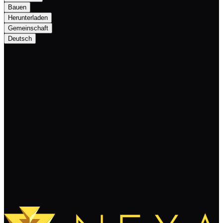
Bauen
Herunterladen
Gemeinschaft
Deutsch
Important Update: The NEXA Hackathon
BUIP201 Postponed to Q2 2024 with
Team Changes
Weiterlesen
Mehr laden