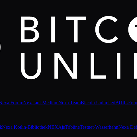
Nexa Forum
Nexa auf Medium
Nexa Team
Bitcoin Unlimited
BUIP-For
ek
Nexa Kotlin-Bibliothek
NEXAjs
Tribüne
Testnet-Wasserhahn
Nexa De