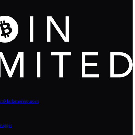
um
Markenressourcen
bugger