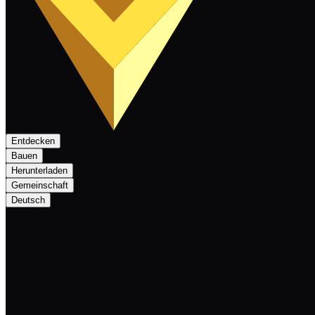
Entdecken
Bauen
Herunterladen
Gemeinschaft
Deutsch
Integration Complete: Nexa Coin $NEXA S