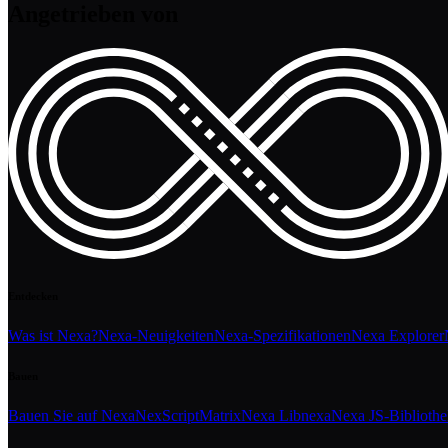
Angetrieben von
Entdecken
Was ist Nexa?
Nexa-Neuigkeiten
Nexa-Spezifikationen
Nexa Explorer
Bauen
Bauen Sie auf Nexa
NexScript
Matrix
Nexa Libnexa
Nexa JS-Biblioth