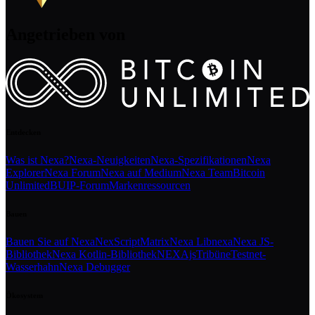
Angetrieben von
Entdecken
Was ist Nexa?
Nexa-Neuigkeiten
Nexa-Spezifikationen
Nexa
Explorer
Nexa Forum
Nexa auf Medium
Nexa Team
Bitcoin
Unlimited
BUIP-Forum
Markenressourcen
Bauen
Bauen Sie auf Nexa
NexScript
Matrix
Nexa Libnexa
Nexa JS-
Bibliothek
Nexa Kotlin-Bibliothek
NEXAjs
Tribüne
Testnet-
Wasserhahn
Nexa Debugger
Ökosystem