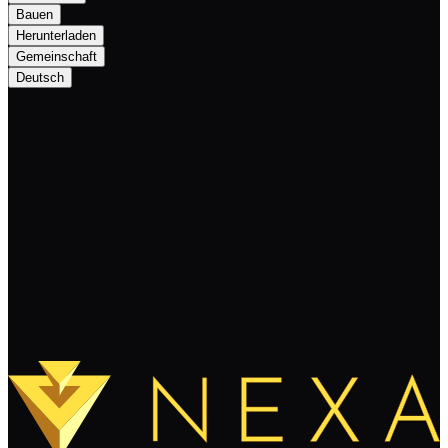
Bauen
Herunterladen
Gemeinschaft
Deutsch
Tokenex tool for launching tokens!
Weiterlesen
Mehr laden