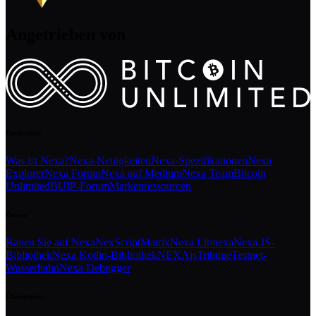
Angetrieben von
Entdecken
Was ist Nexa?
Nexa-Neuigkeiten
Nexa-Spezifikationen
Nexa
Explorer
Nexa Forum
Nexa auf Medium
Nexa Team
Bitcoin
Unlimited
BUIP-Forum
Markenressourcen
Bauen
Bauen Sie auf Nexa
NexScript
Matrix
Nexa Libnexa
Nexa JS-
Bibliothek
Nexa Kotlin-Bibliothek
NEXAjs
Tribüne
Testnet-
Wasserhahn
Nexa Debugger
Ökosystem