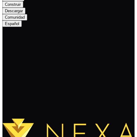
Construir
Descargar
Comunidad
Español
Covenant Smart Contracts: Streaming
Payments
Sigue leyendo
Cargar más