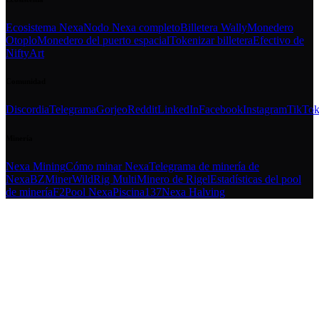
Ecosistema Nexa
Nodo Nexa completo
Billetera Wally
Monedero
Otoplo
Monedero del puerto espacial
Tokenizar billetera
Efectivo de
NiftyArt
Comunidad
Discordia
Telegrama
Gorjeo
Reddit
LinkedIn
Facebook
Instagram
TikTo
Minería
Nexa Mining
Cómo minar Nexa
Telegrama de minería de
Nexa
BZMiner
WildRig Multi
Minero de Rigel
Estadísticas del pool
de minería
F2Pool Nexa
Piscina137
Nexa Halving