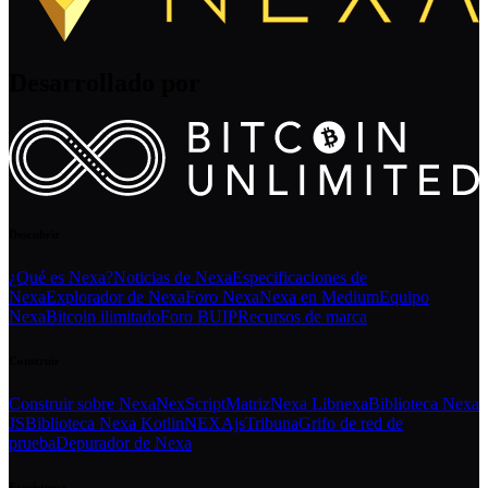
Desarrollado por
Descubrir
¿Qué es Nexa?
Noticias de Nexa
Especificaciones de
Nexa
Explorador de Nexa
Foro Nexa
Nexa en Medium
Equipo
Nexa
Bitcoin ilimitado
Foro BUIP
Recursos de marca
Construir
Construir sobre Nexa
NexScript
Matriz
Nexa Libnexa
Biblioteca Nexa
JS
Biblioteca Nexa Kotlin
NEXAjs
Tribuna
Grifo de red de
prueba
Depurador de Nexa
Ecosistema