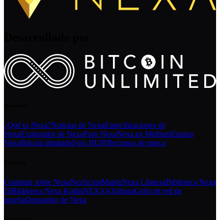
Desarrollado por
Descubrir
¿Qué es Nexa?
Noticias de Nexa
Especificaciones de
Nexa
Explorador de Nexa
Foro Nexa
Nexa en Medium
Equipo
Nexa
Bitcoin ilimitado
Foro BUIP
Recursos de marca
Construir
Construir sobre Nexa
NexScript
Matriz
Nexa Libnexa
Biblioteca Nexa
JS
Biblioteca Nexa Kotlin
NEXAjs
Tribuna
Grifo de red de
prueba
Depurador de Nexa
Ecosistema