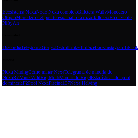
Ecosistema Nexa
Nodo Nexa completo
Billetera Wally
Monedero
Otoplo
Monedero del puerto espacial
Tokenizar billetera
Efectivo de
NiftyArt
Comunidad
Discordia
Telegrama
Gorjeo
Reddit
LinkedIn
Facebook
Instagram
TikTo
Minería
Nexa Mining
Cómo minar Nexa
Telegrama de minería de
Nexa
BZMiner
WildRig Multi
Minero de Rigel
Estadísticas del pool
de minería
F2Pool Nexa
Piscina137
Nexa Halving