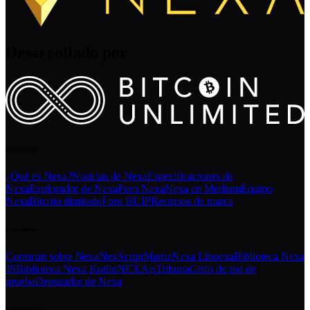
Desarrollado por
Descubrir
¿Qué es Nexa?
Noticias de Nexa
Especificaciones de
Nexa
Explorador de Nexa
Foro Nexa
Nexa en Medium
Equipo
Nexa
Bitcoin ilimitado
Foro BUIP
Recursos de marca
Construir
Construir sobre Nexa
NexScript
Matriz
Nexa Libnexa
Biblioteca Nexa
JS
Biblioteca Nexa Kotlin
NEXAjs
Tribuna
Grifo de red de
prueba
Depurador de Nexa
Ecosistema