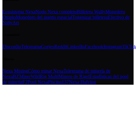
Ecosistema Nexa
Nodo Nexa completo
Billetera Wally
Monedero
Otoplo
Monedero del puerto espacial
Tokenizar billetera
Efectivo de
NiftyArt
Comunidad
Discordia
Telegrama
Gorjeo
Reddit
LinkedIn
Facebook
Instagram
TikTo
Minería
Nexa Mining
Cómo minar Nexa
Telegrama de minería de
Nexa
BZMiner
WildRig Multi
Minero de Rigel
Estadísticas del pool
de minería
F2Pool Nexa
Piscina137
Nexa Halving