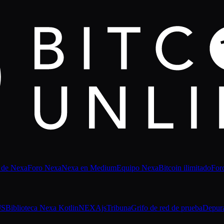
 de Nexa
Foro Nexa
Nexa en Medium
Equipo Nexa
Bitcoin ilimitado
For
JS
Biblioteca Nexa Kotlin
NEXAjs
Tribuna
Grifo de red de prueba
Depur