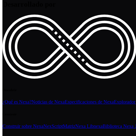
Desarrollado por
Descubrir
¿Qué es Nexa?
Noticias de Nexa
Especificaciones de Nexa
Explorador
Construir
Construir sobre Nexa
NexScript
Matriz
Nexa Libnexa
Biblioteca Nexa 