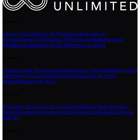
Descubrir
¿Qué es Nexa?
Noticias de Nexa
Especificaciones de
Nexa
Explorador de Nexa
Foro Nexa
Nexa en Medium
Equipo
Nexa
Bitcoin ilimitado
Foro BUIP
Recursos de marca
Construir
Construir sobre Nexa
NexScript
Matriz
Nexa Libnexa
Biblioteca Nexa
JS
Biblioteca Nexa Kotlin
NEXAjs
Tribuna
Grifo de red de
prueba
Depurador de Nexa
Ecosistema
Ecosistema Nexa
Nodo Nexa completo
Billetera Wally
Monedero
Otoplo
Monedero del puerto espacial
Tokenizar billetera
Efectivo de
NiftyArt
Comunidad