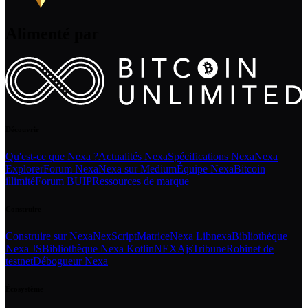
Alimenté par
Découvrir
Qu'est-ce que Nexa ?
Actualités Nexa
Spécifications Nexa
Nexa
Explorer
Forum Nexa
Nexa sur Medium
Équipe Nexa
Bitcoin
illimité
Forum BUIP
Ressources de marque
Construire
Construire sur Nexa
NexScript
Matrice
Nexa Libnexa
Bibliothèque
Nexa JS
Bibliothèque Nexa Kotlin
NEXAjs
Tribune
Robinet de
testnet
Débogueur Nexa
Écosystème