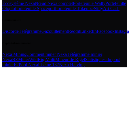
Écosystème Nexa
Nœud Nexa complet
Portefeuille Wally
Portefeuille
Otoplo
Portefeuille Spaceport
Portefeuille Tokenize
NiftyArt Cash
Communauté
Discorde
Télégramme
Gazouillement
Reddit
LinkedIn
Facebook
Instagr
Exploitation minière
Nexa Mining
Comment miner Nexa
Télégramme minier
Nexa
BZMiner
WildRig Multi
Mineur de Rigel
Statistiques du pool
minier
F2Pool Nexa
Piscine 137
Nexa Halving