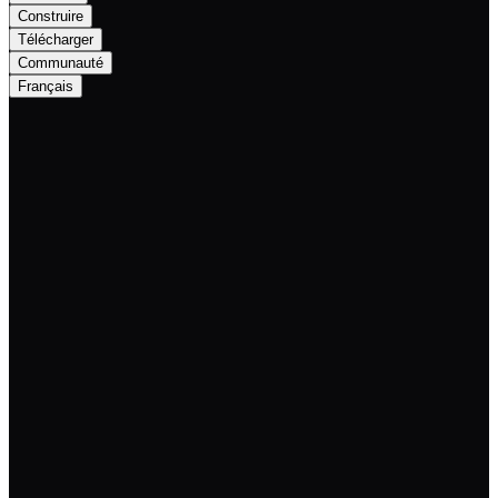
Construire
Télécharger
Communauté
Français
Ressources à utiliser lors de la promotion de Nexa.
Logotype
Télécharger