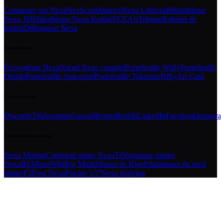
Construire sur Nexa
NexScript
Matrice
Nexa Libnexa
Bibliothèque
Nexa JS
Bibliothèque Nexa Kotlin
NEXAjs
Tribune
Robinet de
testnet
Débogueur Nexa
Écosystème
Écosystème Nexa
Nœud Nexa complet
Portefeuille Wally
Portefeuille
Otoplo
Portefeuille Spaceport
Portefeuille Tokenize
NiftyArt Cash
Communauté
Discorde
Télégramme
Gazouillement
Reddit
LinkedIn
Facebook
Instagr
Exploitation minière
Nexa Mining
Comment miner Nexa
Télégramme minier
Nexa
BZMiner
WildRig Multi
Mineur de Rigel
Statistiques du pool
minier
F2Pool Nexa
Piscine 137
Nexa Halving