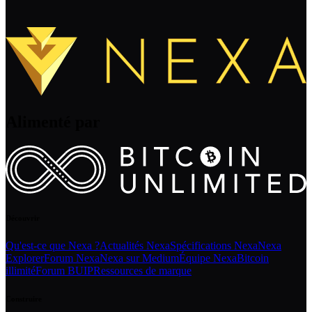
Alimenté par
Découvrir
Qu'est-ce que Nexa ?
Actualités Nexa
Spécifications Nexa
Nexa
Explorer
Forum Nexa
Nexa sur Medium
Équipe Nexa
Bitcoin
illimité
Forum BUIP
Ressources de marque
Construire