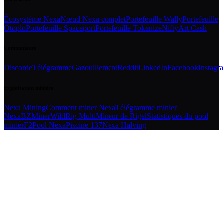
Écosystème Nexa
Nœud Nexa complet
Portefeuille Wally
Portefeuille
Otoplo
Portefeuille Spaceport
Portefeuille Tokenize
NiftyArt Cash
Communauté
Discorde
Télégramme
Gazouillement
Reddit
LinkedIn
Facebook
Instagr
Exploitation minière
Nexa Mining
Comment miner Nexa
Télégramme minier
Nexa
BZMiner
WildRig Multi
Mineur de Rigel
Statistiques du pool
minier
F2Pool Nexa
Piscine 137
Nexa Halving