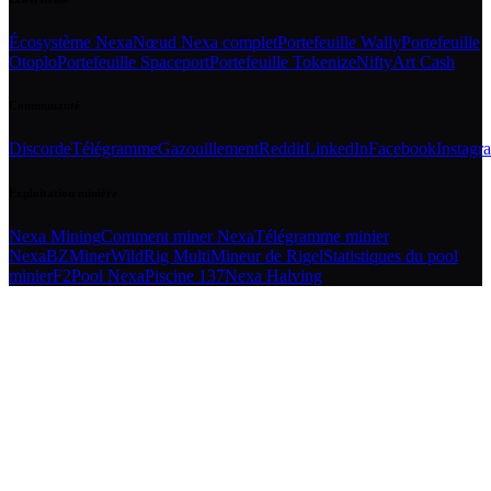
Écosystème Nexa
Nœud Nexa complet
Portefeuille Wally
Portefeuille
Otoplo
Portefeuille Spaceport
Portefeuille Tokenize
NiftyArt Cash
Communauté
Discorde
Télégramme
Gazouillement
Reddit
LinkedIn
Facebook
Instagr
Exploitation minière
Nexa Mining
Comment miner Nexa
Télégramme minier
Nexa
BZMiner
WildRig Multi
Mineur de Rigel
Statistiques du pool
minier
F2Pool Nexa
Piscine 137
Nexa Halving