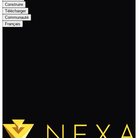
Construire
Télécharger
Communauté
Français
Introducing NEXA’s Community
Rewards Program!
Continuer à lire
Charger plus