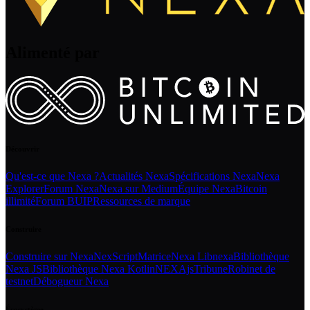
Alimenté par
Découvrir
Qu'est-ce que Nexa ?
Actualités Nexa
Spécifications Nexa
Nexa
Explorer
Forum Nexa
Nexa sur Medium
Équipe Nexa
Bitcoin
illimité
Forum BUIP
Ressources de marque
Construire
Construire sur Nexa
NexScript
Matrice
Nexa Libnexa
Bibliothèque
Nexa JS
Bibliothèque Nexa Kotlin
NEXAjs
Tribune
Robinet de
testnet
Débogueur Nexa
Écosystème