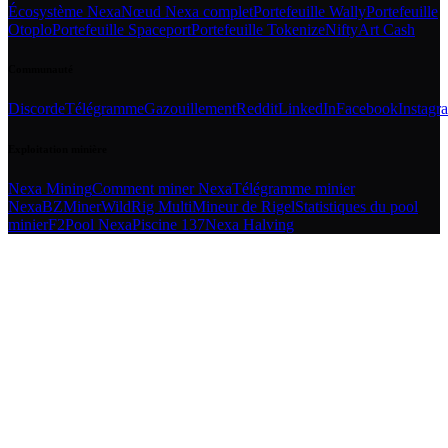
Écosystème Nexa
Nœud Nexa complet
Portefeuille Wally
Portefeuille
Otoplo
Portefeuille Spaceport
Portefeuille Tokenize
NiftyArt Cash
Communauté
Discorde
Télégramme
Gazouillement
Reddit
LinkedIn
Facebook
Instagr
Exploitation minière
Nexa Mining
Comment miner Nexa
Télégramme minier
Nexa
BZMiner
WildRig Multi
Mineur de Rigel
Statistiques du pool
minier
F2Pool Nexa
Piscine 137
Nexa Halving