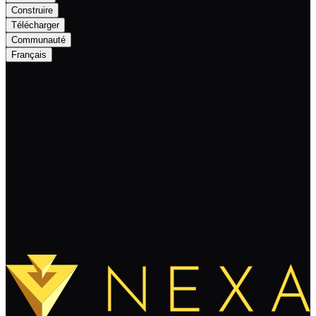
Construire
Télécharger
Communauté
Français
NEXA: Node and QT wallet upgrade
Continuer à lire
Charger plus