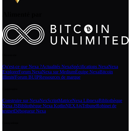
Alimenté par
Découvrir
Qu'est-ce que Nexa ?
Actualités Nexa
Spécifications Nexa
Nexa
Explorer
Forum Nexa
Nexa sur Medium
Équipe Nexa
Bitcoin
illimité
Forum BUIP
Ressources de marque
Construire
Construire sur Nexa
NexScript
Matrice
Nexa Libnexa
Bibliothèque
Nexa JS
Bibliothèque Nexa Kotlin
NEXAjs
Tribune
Robinet de
testnet
Débogueur Nexa
Écosystème