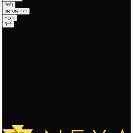
निर्माण
डाउनलोड करना
समुदाय
हिन्दी
Nexa Monthly Newsletter — December
2024: A New Chapter in Scaling and
Atomic Secret Exchange (ASE)
पढ़ते रहते हैं
और लोड करें