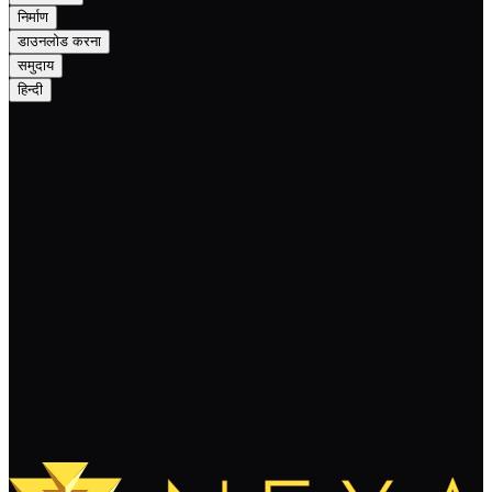
निर्माण
डाउनलोड करना
समुदाय
हिन्दी
Nexa Monthly Newsletter December
2025: Scalability, Reliability, and
Programmability
पढ़ते रहते हैं
और लोड करें