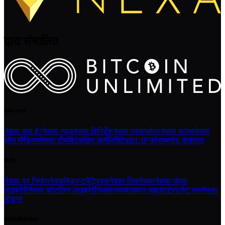
द्वारा संचालित
खोज करना
नेक्सा क्या है?
नेक्सा न्यूज़
नेक्सा विनिर्देश
नेक्सा एक्सप्लोरर
नेक्सा फोरम
नेक्सा
ऑन मीडियम
नेक्सा टीम
बिटकॉइन अनलिमिटेड
BUIP फोरम
ब्रांड संसाधन
निर्माण
नेक्सा पर निर्माण
नेक्सस्क्रिप्ट
मैट्रिक्स
नेक्सा लिबनेक्सा
नेक्सा जेएस
लाइब्रेरी
नेक्सा कोटलिन लाइब्रेरी
नेक्साज्स
व्याख्यान चबूतरा
टेस्टनेट नल
नेक्सा
डीबगर
पारिस्थितिकी तंत्र