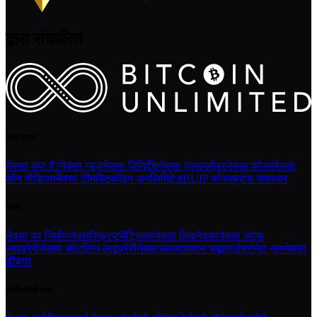
द्वारा संचालित
खोज करना
नेक्सा क्या है?
नेक्सा न्यूज़
नेक्सा विनिर्देश
नेक्सा एक्सप्लोरर
नेक्सा फोरम
नेक्सा
ऑन मीडियम
नेक्सा टीम
बिटकॉइन अनलिमिटेड
BUIP फोरम
ब्रांड संसाधन
निर्माण
नेक्सा पर निर्माण
नेक्सस्क्रिप्ट
मैट्रिक्स
नेक्सा लिबनेक्सा
नेक्सा जेएस
लाइब्रेरी
नेक्सा कोटलिन लाइब्रेरी
नेक्साज्स
व्याख्यान चबूतरा
टेस्टनेट नल
नेक्सा
डीबगर
पारिस्थितिकी तंत्र