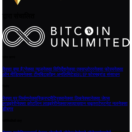
द्वारा संचालित
खोज करना
नेक्सा क्या है?
नेक्सा न्यूज़
नेक्सा विनिर्देश
नेक्सा एक्सप्लोरर
नेक्सा फोरम
नेक्सा
ऑन मीडियम
नेक्सा टीम
बिटकॉइन अनलिमिटेड
BUIP फोरम
ब्रांड संसाधन
निर्माण
नेक्सा पर निर्माण
नेक्सस्क्रिप्ट
मैट्रिक्स
नेक्सा लिबनेक्सा
नेक्सा जेएस
लाइब्रेरी
नेक्सा कोटलिन लाइब्रेरी
नेक्साज्स
व्याख्यान चबूतरा
टेस्टनेट नल
नेक्सा
डीबगर
पारिस्थितिकी तंत्र