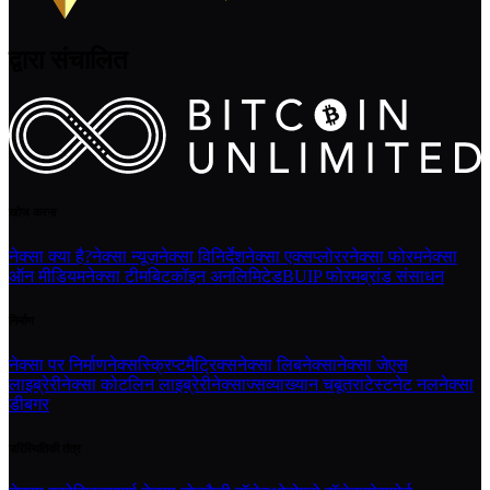
द्वारा संचालित
खोज करना
नेक्सा क्या है?
नेक्सा न्यूज़
नेक्सा विनिर्देश
नेक्सा एक्सप्लोरर
नेक्सा फोरम
नेक्सा
ऑन मीडियम
नेक्सा टीम
बिटकॉइन अनलिमिटेड
BUIP फोरम
ब्रांड संसाधन
निर्माण
नेक्सा पर निर्माण
नेक्सस्क्रिप्ट
मैट्रिक्स
नेक्सा लिबनेक्सा
नेक्सा जेएस
लाइब्रेरी
नेक्सा कोटलिन लाइब्रेरी
नेक्साज्स
व्याख्यान चबूतरा
टेस्टनेट नल
नेक्सा
डीबगर
पारिस्थितिकी तंत्र