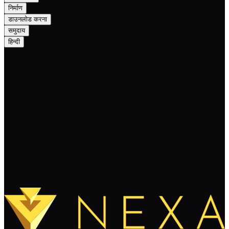
निर्माण
डाउनलोड करना
समुदाय
हिन्दी
NEXA: Node and QT wallet upgrade
पढ़ते रहते हैं
और लोड करें