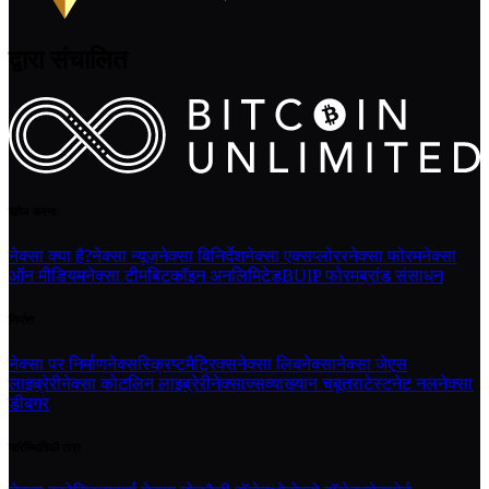
द्वारा संचालित
खोज करना
नेक्सा क्या है?
नेक्सा न्यूज़
नेक्सा विनिर्देश
नेक्सा एक्सप्लोरर
नेक्सा फोरम
नेक्सा
ऑन मीडियम
नेक्सा टीम
बिटकॉइन अनलिमिटेड
BUIP फोरम
ब्रांड संसाधन
निर्माण
नेक्सा पर निर्माण
नेक्सस्क्रिप्ट
मैट्रिक्स
नेक्सा लिबनेक्सा
नेक्सा जेएस
लाइब्रेरी
नेक्सा कोटलिन लाइब्रेरी
नेक्साज्स
व्याख्यान चबूतरा
टेस्टनेट नल
नेक्सा
डीबगर
पारिस्थितिकी तंत्र