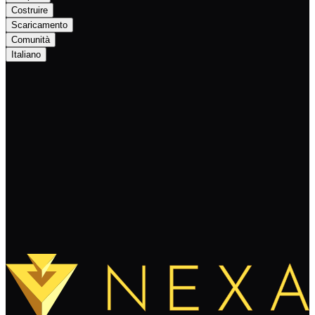
Costruire
Scaricamento
Comunità
Italiano
Nexa 1.4.0.0 Full Node Now Available!
Continua a leggere
Carica altro