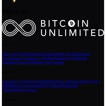
Offerto da
Scoprire
Che cosa è Nexa?
Notizie Nexa
Specifiche Nexa
Esploratore
Nexa
Forum Nexa
Nexa su Medium
Squadra Nexa
Bitcoin
illimitato
Forum BUIP
Risorse del marchio
Costruire
Costruisci su Nexa
NexScript
Matrice
Nexa Libnexa
Libreria Nexa
JS
Biblioteca Nexa Kotlin
NEXAjs
Rostro
Rubinetto
Testnet
Debugger Nexa
Ecosistema