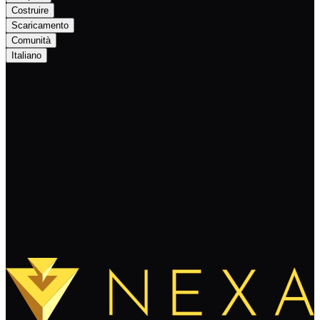
Costruire
Scaricamento
Comunità
Italiano
Nexa Lists on Bitmart Exchange
Continua a leggere
Carica altro