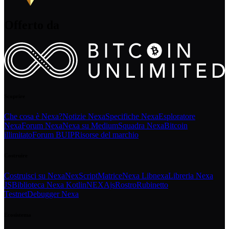
Offerto da
Scoprire
Che cosa è Nexa?
Notizie Nexa
Specifiche Nexa
Esploratore
Nexa
Forum Nexa
Nexa su Medium
Squadra Nexa
Bitcoin
illimitato
Forum BUIP
Risorse del marchio
Costruire
Costruisci su Nexa
NexScript
Matrice
Nexa Libnexa
Libreria Nexa
JS
Biblioteca Nexa Kotlin
NEXAjs
Rostro
Rubinetto
Testnet
Debugger Nexa
Ecosistema