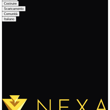
Costruire
Scaricamento
Comunità
Italiano
Continual Support for Otoplo: Ensuring a
Bright Future
Continua a leggere
Carica altro