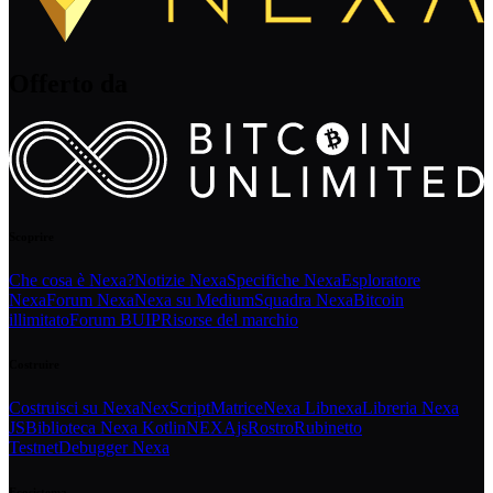
Offerto da
Scoprire
Che cosa è Nexa?
Notizie Nexa
Specifiche Nexa
Esploratore
Nexa
Forum Nexa
Nexa su Medium
Squadra Nexa
Bitcoin
illimitato
Forum BUIP
Risorse del marchio
Costruire
Costruisci su Nexa
NexScript
Matrice
Nexa Libnexa
Libreria Nexa
JS
Biblioteca Nexa Kotlin
NEXAjs
Rostro
Rubinetto
Testnet
Debugger Nexa
Ecosistema