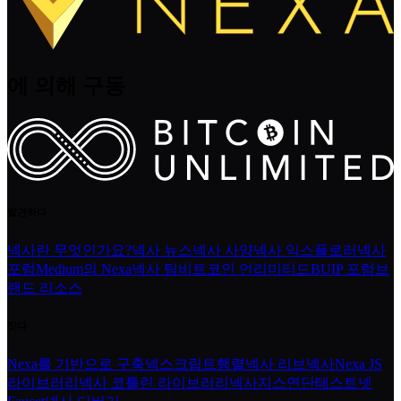
에 의해 구동
발견하다
넥사란 무엇인가요?
넥사 뉴스
넥사 사양
넥사 익스플로러
넥사
포럼
Medium의 Nexa
넥사 팀
비트코인 언리미티드
BUIP 포럼
브
랜드 리소스
짓다
Nexa를 기반으로 구축
넥스크립트
행렬
넥사 리브넥사
Nexa JS
라이브러리
넥사 코틀린 라이브러리
넥사지스
연단
테스트넷