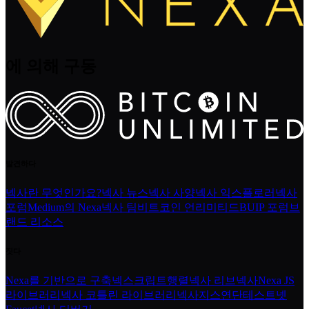
에 의해 구동
발견하다
넥사란 무엇인가요?
넥사 뉴스
넥사 사양
넥사 익스플로러
넥사
포럼
Medium의 Nexa
넥사 팀
비트코인 언리미티드
BUIP 포럼
브
랜드 리소스
짓다
Nexa를 기반으로 구축
넥스크립트
행렬
넥사 리브넥사
Nexa JS
라이브러리
넥사 코틀린 라이브러리
넥사지스
연단
테스트넷