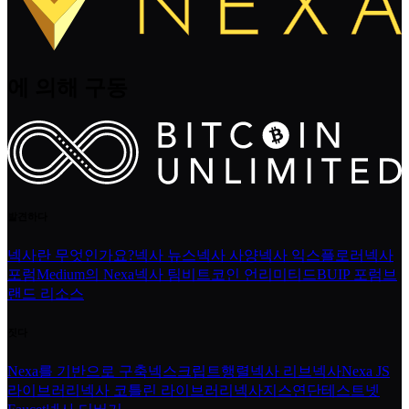
에 의해 구동
발견하다
넥사란 무엇인가요?
넥사 뉴스
넥사 사양
넥사 익스플로러
넥사
포럼
Medium의 Nexa
넥사 팀
비트코인 언리미티드
BUIP 포럼
브
랜드 리소스
짓다
Nexa를 기반으로 구축
넥스크립트
행렬
넥사 리브넥사
Nexa JS
라이브러리
넥사 코틀린 라이브러리
넥사지스
연단
테스트넷