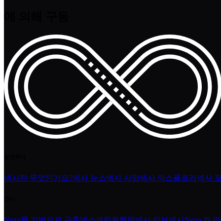
에 의해 구동
발견하다
넥사란 무엇인가요?
넥사 뉴스
넥사 사양
넥사 익스플로러
넥사 
짓다
Nexa를 기반으로 구축
넥스크립트
행렬
넥사 리브넥사
Nexa JS