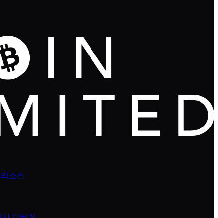
 리소스
넥사 디버거