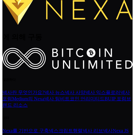
에 의해 구동
발견하다
넥사란 무엇인가요?
넥사 뉴스
넥사 사양
넥사 익스플로러
넥사
포럼
Medium의 Nexa
넥사 팀
비트코인 언리미티드
BUIP 포럼
브
랜드 리소스
짓다
Nexa를 기반으로 구축
넥스크립트
행렬
넥사 리브넥사
Nexa JS