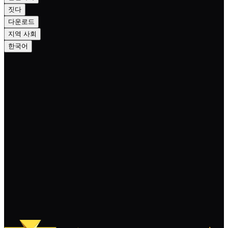
짓다
다운로드
지역 사회
한국어
Important Update: The NEXA Hackathon
BUIP201 Postponed to Q2 2024 with
Team Changes
계속 읽기
더 보기