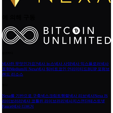
에 의해 구동
발견하다
넥사란 무엇인가요?
넥사 뉴스
넥사 사양
넥사 익스플로러
넥사
포럼
Medium의 Nexa
넥사 팀
비트코인 언리미티드
BUIP 포럼
브
랜드 리소스
짓다
Nexa를 기반으로 구축
넥스크립트
행렬
넥사 리브넥사
Nexa JS
라이브러리
넥사 코틀린 라이브러리
넥사지스
연단
테스트넷
Faucet
넥사 디버거