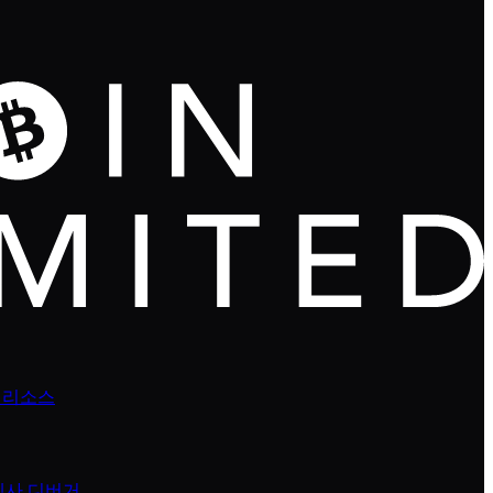
 리소스
넥사 디버거