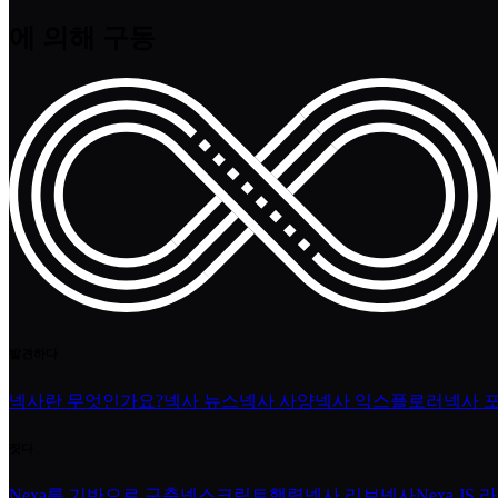
에 의해 구동
발견하다
넥사란 무엇인가요?
넥사 뉴스
넥사 사양
넥사 익스플로러
넥사 
짓다
Nexa를 기반으로 구축
넥스크립트
행렬
넥사 리브넥사
Nexa JS