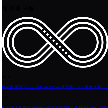
에 의해 구동
발견하다
넥사란 무엇인가요?
넥사 뉴스
넥사 사양
넥사 익스플로러
넥사 
짓다
Nexa를 기반으로 구축
넥스크립트
행렬
넥사 리브넥사
Nexa JS