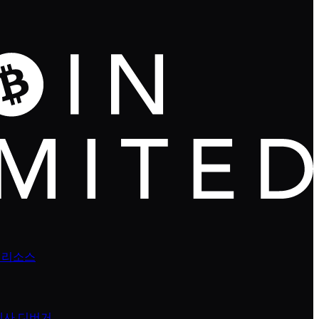
 리소스
넥사 디버거