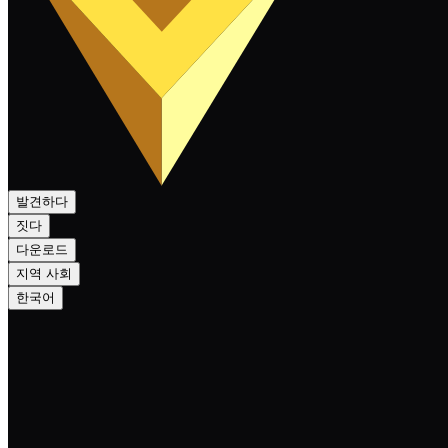
발견하다
짓다
다운로드
지역 사회
한국어
Nexa update — week 29