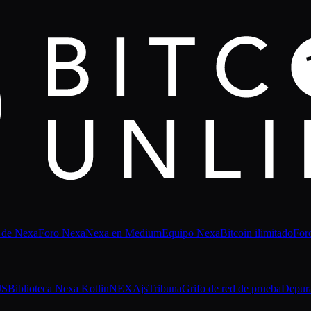
 de Nexa
Foro Nexa
Nexa en Medium
Equipo Nexa
Bitcoin ilimitado
For
JS
Biblioteca Nexa Kotlin
NEXAjs
Tribuna
Grifo de red de prueba
Depur