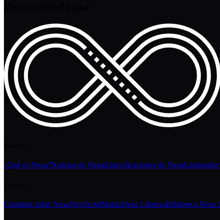
Desarrollado por
Descubrir
¿Qué es Nexa?
Noticias de Nexa
Especificaciones de Nexa
Explorador
Construir
Construir sobre Nexa
NexScript
Matriz
Nexa Libnexa
Biblioteca Nexa 